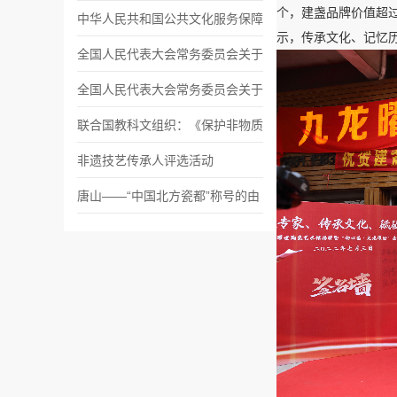
个，建盏品牌价值超过
中华人民共和国公共文化服务保障
示，传承文化、记忆历
法
全国人民代表大会常务委员会关于
批准《保护和促进文化表现形式多
全国人民代表大会常务委员会关于
样性公约》的决定
批准《保护非物质文化遗产公约》
联合国教科文组织：《保护非物质
的决定
文化遗产伦理原则》
非遗技艺传承人评选活动
唐山——“中国北方瓷都”称号的由
来