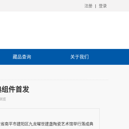
注册
|
登录
藏品查询
关于我们
典组件首发
浏览
，福建省南平市建阳区九龙曜世建盏陶瓷艺术馆举行落成典