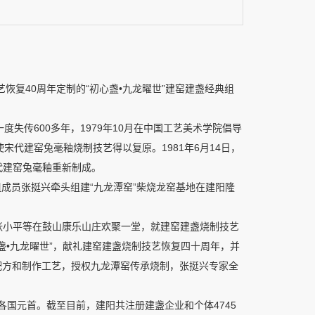
复40周年定制的“初心盏•九龙曜世”建窑建盏经典组
传600多年，1979年10月在中国工艺美术学院倡导
代建窑兔毫釉烧制技艺得以复原。1981年6月14日，
代建窑兔毫釉重新制成。
组成员张挺兴牵头组建“九龙潭窑”柴烧龙窑基地在建阳隆
社张小平等在鼓山康乐山庄欢聚一堂，就建窑建盏烧制技艺
盏•九龙曜世”，献礼建窑建盏烧制技艺恢复四十周年，并
、配方和制作工艺，授权九龙潭窑传承烧制，张挺兴专家全
国元首。截至目前，建阳共注册建盏企业和个体4745