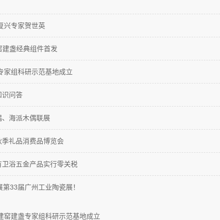
】
窑复兴专家贺世英
建窑建盏经典组件首发
盏专家组科研示范基地成立
知识问答
偶、海派木偶联展
秋季礼品消费品博览会
有卫浴五金产品实行零关税
展第33届广州工业陶瓷展！
兴建窑建盏专家组科研示范基地成立