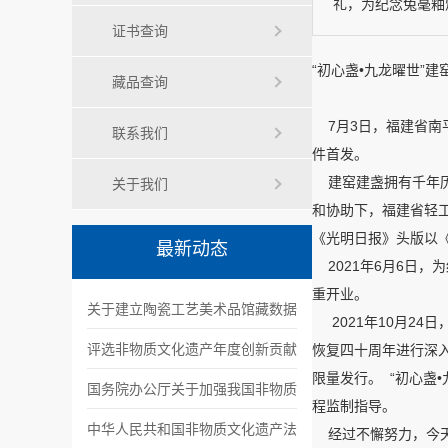
礼，为纪念兔毫釉烧
证书查询
“初心盏•九龙曜世”
藏品查询
7月3日，福建省南平
联系我们
件首发。
建窑建盏拥有千年历史
关于我们
和协助下，福建省轻工
《光明日报》头版以
最新动态
2021年6月6日，
重开业。
关于建立陶瓷工艺美术品馆藏数据
2021年10月24
溯源中心 的通知
评选非物质文化遗产年度创新贡献
恢复四十周年进行深
限量发行。 “初心盏
奖活动
国务院办公厅关于加强我国非物质
程监制指导。
文化遗产保护工作的意见
中华人民共和国非物质文化遗产法
经过不懈努力，今天