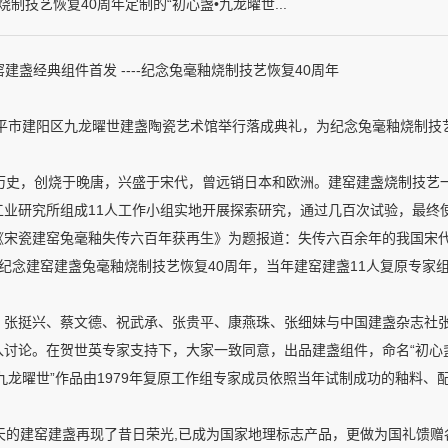
制技艺恢复40周年定制的“初心盏•九龙曜世...
建窑建盏经典组件首发 ----纪念兔毫釉烧制技艺恢复40周年
市建阳区九龙曜世建盏陶瓷艺术馆举行落成典礼，为纪念兔毫釉烧制技艺恢
，创烧于晚唐，兴盛于宋代，曾远销日本和欧洲。建窑建盏烧制技艺一度失
业研究所组成11人工作小组实地开展探索研究，通过几百次试验，最终使宋
《宋瓷建窑兔毫釉失传六百年获再生》为题报道：失传六百余年的我国宋
为纪念建窑建盏兔毫釉烧制技艺恢复40周年，当年建窑建盏11人复原专家
日，张挺兴、蔡文德、祝武承、张贵平、康燕珠、张细妹与中国建盏杂志
入讨论。在贺世英专家支持下，大家一致同意，出品建盏组件，命名“初心
•九龙曜世”作品由1979年复原工作组专家成员依照当年试制成功的釉料
的建窑建盏再现了昔日荣光,已成为国家地理标志产品，更做为国礼馈赠各