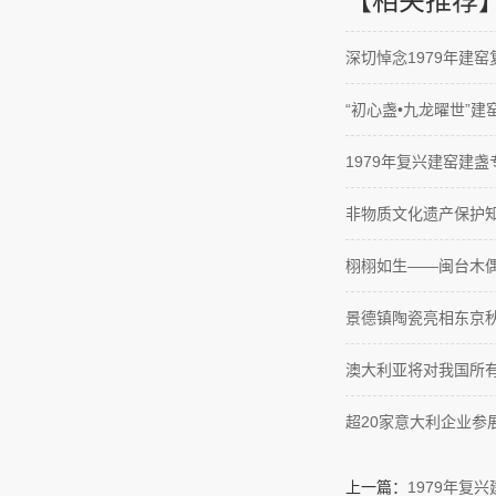
【相关推荐
深切悼念1979年建
“初心盏•九龙曜世”
1979年复兴建窑建
非物质文化遗产保护
栩栩如生——闽台木
景德镇陶瓷亮相东京
澳大利亚将对我国所
超20家意大利企业参
上一篇：
1979年复